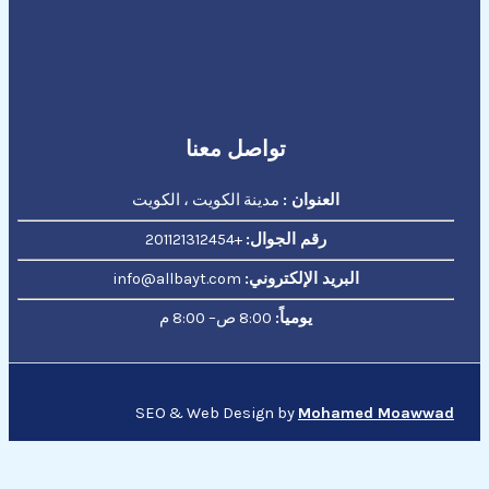
تواصل معنا
العنوان :
مدينة الكويت ، الكويت
رقم الجوال:
+201121312454
البريد الإلكتروني:
info@allbayt.com
يومياً:
8:00 ص– 8:00 م
SEO & Web Design by
Mohamed Moawwad
إتصل الان