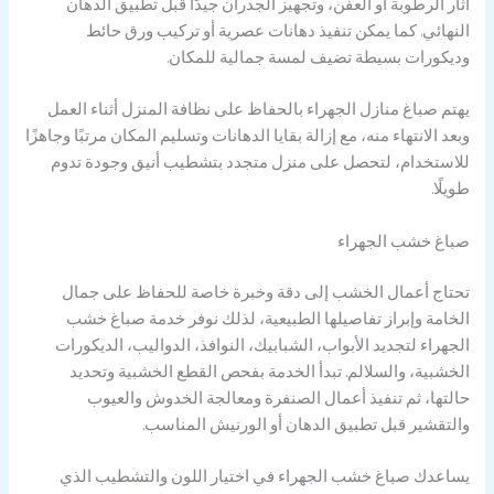
آثار الرطوبة أو العفن، وتجهيز الجدران جيدًا قبل تطبيق الدهان
النهائي. كما يمكن تنفيذ دهانات عصرية أو تركيب ورق حائط
وديكورات بسيطة تضيف لمسة جمالية للمكان.
يهتم صباغ منازل الجهراء بالحفاظ على نظافة المنزل أثناء العمل
وبعد الانتهاء منه، مع إزالة بقايا الدهانات وتسليم المكان مرتبًا وجاهزًا
للاستخدام، لتحصل على منزل متجدد بتشطيب أنيق وجودة تدوم
طويلًا.
صباغ خشب الجهراء
تحتاج أعمال الخشب إلى دقة وخبرة خاصة للحفاظ على جمال
الخامة وإبراز تفاصيلها الطبيعية، لذلك نوفر خدمة صباغ خشب
الجهراء لتجديد الأبواب، الشبابيك، النوافذ، الدواليب، الديكورات
الخشبية، والسلالم. تبدأ الخدمة بفحص القطع الخشبية وتحديد
حالتها، ثم تنفيذ أعمال الصنفرة ومعالجة الخدوش والعيوب
والتقشير قبل تطبيق الدهان أو الورنيش المناسب.
يساعدك صباغ خشب الجهراء في اختيار اللون والتشطيب الذي