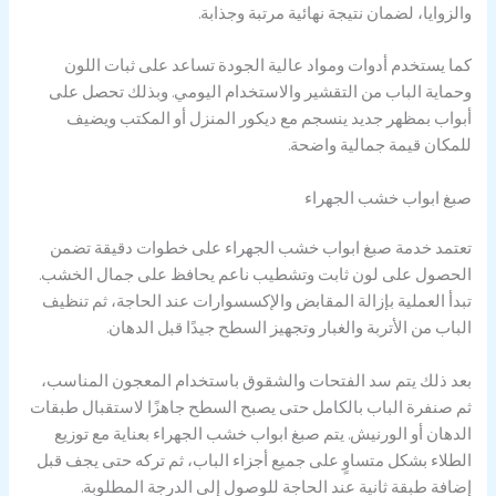
والزوايا، لضمان نتيجة نهائية مرتبة وجذابة.
كما يستخدم أدوات ومواد عالية الجودة تساعد على ثبات اللون
وحماية الباب من التقشير والاستخدام اليومي. وبذلك تحصل على
أبواب بمظهر جديد ينسجم مع ديكور المنزل أو المكتب ويضيف
للمكان قيمة جمالية واضحة.
صبغ ابواب خشب الجهراء
تعتمد خدمة صبغ ابواب خشب الجهراء على خطوات دقيقة تضمن
الحصول على لون ثابت وتشطيب ناعم يحافظ على جمال الخشب.
تبدأ العملية بإزالة المقابض والإكسسوارات عند الحاجة، ثم تنظيف
الباب من الأتربة والغبار وتجهيز السطح جيدًا قبل الدهان.
بعد ذلك يتم سد الفتحات والشقوق باستخدام المعجون المناسب،
ثم صنفرة الباب بالكامل حتى يصبح السطح جاهزًا لاستقبال طبقات
الدهان أو الورنيش. يتم صبغ ابواب خشب الجهراء بعناية مع توزيع
الطلاء بشكل متساوٍ على جميع أجزاء الباب، ثم تركه حتى يجف قبل
إضافة طبقة ثانية عند الحاجة للوصول إلى الدرجة المطلوبة.