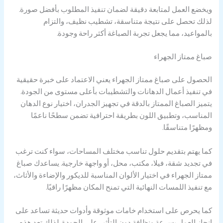
ويخضع العمل لمتابعة دقيقة لضمان تنفيذ المطلوب بأفضل صورة.
لذلك تحصل على نتيجة متناسقة، تشطيب نظيف، والتزام
بالمواعيد، مما يجعل تجربة الصباغة أكثر راحة وجودة.
صباغ ممتاز الجهراء
الحصول على صباغ ممتاز الجهراء يعني الاعتماد على خبرة حقيقية
في تنفيذ أعمال الدهانات والتشطيبات بأعلى مستوى من الجودة.
يتميز الصباغ الممتاز بالدقة في تجهيز الجدران، اختيار نوع الدهان
المناسب، وتطبيق اللون بطريقة احترافية تضمن سطحًا ناعمًا
ومظهرًا متناسقًا.
كما يهتم بتقديم حلول تناسب مختلف المساحات، سواء كنت ترغب
في تجديد شقة، فيلا، مكتب، محل، أو واجهة خارجية. يساعدك صباغ
ممتاز الجهراء في اختيار الألوان المناسبة للديكور والإضاءة والأثاث،
مع تنفيذ اللمسات النهائية التي تمنح المكان مظهرًا راقيًا.
كما يحرص على استخدام خامات موثوقة وأدوات حديثة تساعد على
إنجاز العمل بسرعة ونظافة دون التأثير على الجودة. لذلك تعد هذه