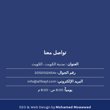
تواصل معنا
العنوان :
مدينة الكويت ، الكويت
رقم الجوال:
+201121312454
البريد الإلكتروني:
info@allbayt.com
يومياً:
8:00 ص– 8:00 م
SEO & Web Design by
Mohamed Moawwad