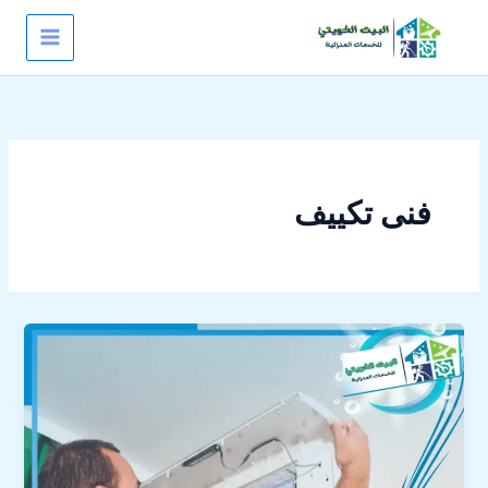
خطي
لى
لمحتوى
فنى تكييف